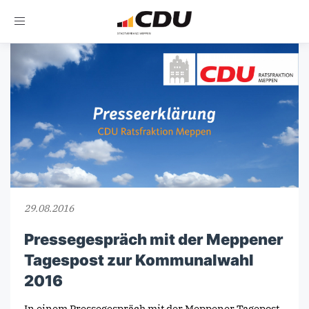
Toggle
navigation
29.08.2016
Pressegespräch mit der Meppener
Tagespost zur Kommunalwahl
2016
In einem Pressegespräch mit der Meppener Tagepost