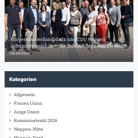
Bürgermeisterkandidatin und CDU Meppen
informieren sich über die Zukunft des Ludmillenstifts
05.08.2026
Kategorien
Allgemein
Frauen Union
Junge Union
Kommunalwahl 2026
Meppen-Mitte
Meppen-Nord