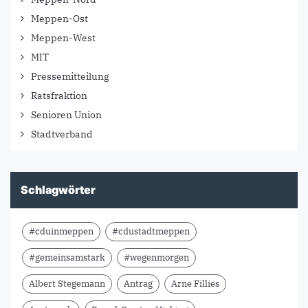
Meppen-Ost
Meppen-West
MIT
Pressemitteilung
Ratsfraktion
Senioren Union
Stadtverband
Schlagwörter
#cduinmeppen
#cdustadtmeppen
#gemeinsamstark
#wegenmorgen
Albert Stegemann
Antrag
Arne Fillies