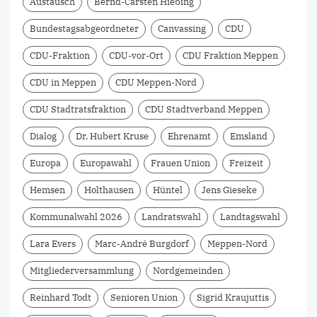
Austausch
Bernd-Carsten Hiebing
Bundestagsabgeordneter
Canvassing
CDU
CDU-Fraktion
CDU-vor-Ort
CDU Fraktion Meppen
CDU in Meppen
CDU Meppen-Nord
CDU Stadtratsfraktion
CDU Stadtverband Meppen
Dialog
Dr. Hubert Kruse
Ehrenamt
Emsland
Europa
Europawahl
Frauen Union
Freizeit
Hemsen
Holthausen
Hüntel
Jens Gieseke
Kommunalwahl 2026
Landratswahl
Landtagswahl
Lara Evers
Marc-André Burgdorf
Meppen-Nord
Mitgliederversammlung
Nordgemeinden
Reinhard Todt
Senioren Union
Sigrid Kraujuttis